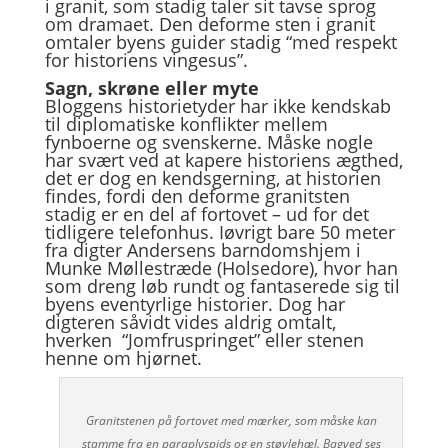
i granit, som stadig taler sit tavse sprog
om dramaet. Den deforme sten i granit
omtaler byens guider stadig “med respekt
for historiens vingesus”.
Sagn, skrøne eller myte
Bloggens historietyder har ikke kendskab
til diplomatiske konflikter mellem
fynboerne og svenskerne. Måske nogle
har svært ved at kapere historiens ægthed,
det er dog en kendsgerning, at historien
findes, fordi den deforme granitsten
stadig er en del af fortovet – ud for det
tidligere telefonhus. Iøvrigt bare 50 meter
fra digter Andersens barndomshjem i
Munke Møllestræde (Holsedore), hvor han
som dreng løb rundt og fantaserede sig til
byens eventyrlige historier. Dog har
digteren såvidt vides aldrig omtalt,
hverken “Jomfruspringet” eller stenen
henne om hjørnet.
Granitstenen på fortovet med mærker, som måske kan
stamme fra en paraplyspids og en støvlehæl. Bagved ses