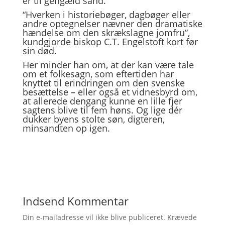
er til gengæld sand.
“Hverken i historiebøger, dagbøger eller
andre optegnelser nævner den dramatiske
hændelse om den skrækslagne jomfru”,
kundgjorde biskop C.T. Engelstoft kort før
sin død.
Her minder han om, at der kan være tale
om et folkesagn, som eftertiden har
knyttet til erindringen om den svenske
besættelse – eller også et vidnesbyrd om,
at allerede dengang kunne en lille fjer
sagtens blive til fem høns. Og lige dér
dukker byens stolte søn, digteren,
minsandten op igen.
Indsend Kommentar
Din e-mailadresse vil ikke blive publiceret.
Krævede