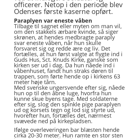
officerer. Netop i den periode blev
Odenses første kaserne opført.
Paraplyen var eneste våben
Tilbage til sagnet eller myten om man vil,
om den stakkels ærbare kvinde, så siger
skrønen, at hendes medbragte paraply
svar eneste våben, når hun skulle
forsvaret sig og redde ære og liv. Det
fortælles, at hun først valgte at flygte ind i
Guds Hus, Sct. Knuds Kirke, ganske som
kirken ser ud i dag. Da hun nåede ind i
våbenhuset, fandt hun straks døren til
trappen, som førte hende op i kirkens 63
meter høje tårn.
Med svenske ungersvende efter sig, nåede
hun op til den åbne luge, hvorfra hun
kunne skue byens tage. Med soldaterne
efter sig, slog den spinkle pige paraplyen
ud og korsets tegn og lod sig styrte ud,
hvorefter hun, fortælles det, nærmest
svævede ned på kirkepladsen.
Ifølge overleveringen bar blæsten hende
cirka 20-30 meter. Hun ramte en stor sten