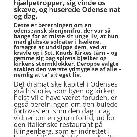
hjælpetropper, sig vinde os
skæve, og huserede Odense nat
og dag.
Dette er beretningen om en
odenseansk skønjomfru, der var så
bange for at miste sit unge liv, at hun
med glubske soldater i hælene,
forsøgte at undslippe dem, ved at
kravle op i Sct. Knuds Kirkes tårn – og
gemme sig bag spirets bjælker og
kirkens stormklokker. Deroppe valgte
staklen
den værste ydmygelse af alle –
nemlig at ta’ sit eget liv.
Det dramatiske kapitel i Odenses
grå historie, som byen og kirken
helst ville have været foruden, er
også beretningen om den bulede
fortovssten, som den dag i dag
vidner om en grum fortid, ud for
den italienske restaurant på
Klingenberg, som er indrettet i