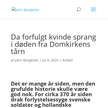
Da forfulgt kvinde sprang
i døden fra Domkirkens
tårn
af
John Borgkilde
|
jul 6, 2025
|
Artikel
Det er mange år siden, men den
grufulde historie skulle være
god nok. For cirka 370 år siden
drak forl
ystelsessyge svenske
soldater og hollandske