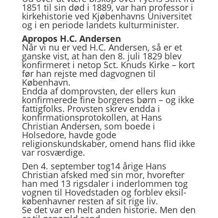
1851 til sin død i 1889, var han professor i
kirkehistorie ved Kjøbenhavns Universitet
og i en periode landets kulturminister.
Apropos H.C. Andersen
Når vi nu er ved H.C. Andersen, så er et
ganske vist, at han den 8. juli 1829 blev
konfirmeret i netop Sct. Knuds Kirke – kort
før han rejste med dagvognen til
København.
Endda af domprovsten, der ellers kun
konfirmerede fine borgeres børn – og ikke
fattigfolks. Provsten skrev endda i
konfirmationsprotokollen, at Hans
Christian Andersen, som boede i
Holsedore, havde gode
religionskundskaber, omend hans flid ikke
var rosværdige.
Den 4. september tog14 årige Hans
Christian afsked med sin mor, hvorefter
han med 13 rigsdaler i inderlommen tog
vognen til Hovedstaden og forblev eksil-
københavner resten af sit rige liv.
Se det var en helt anden historie. Men den