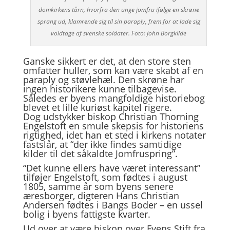
domkirkens tårn, hvorfra den unge jomfru ifølge en skrøne
sprang ud, klamrende sig til sin paraply, frem for at lade sig
voldtage af svenske soldater. Foto: John Borgkilde
Ganske sikkert er det, at den store sten
omfatter huller, som kan være skabt af en
paraply og støvlehæl. Den skrøne har
ingen historikere kunne tilbagevise.
Således er byens mangfoldige historiebog
blevet et lille kuriøst kapitel rigere.
Dog udstykker biskop Christian Thorning
Engelstoft en smule skepsis for historiens
rigtighed, idet han et sted i kirkens notater
fastslår, at “der ikke findes samtidige
kilder til det såkaldte Jomfruspring”.
“Det kunne ellers have været interessant”
tilføjer Engelstoft, som fødtes i august
1805, samme år som byens senere
æresborger, digteren Hans Christian
Andersen fødtes i Bangs Boder – en ussel
bolig i byens fattigste kvarter.
Ud over at være biskop over Fyens Stift fra