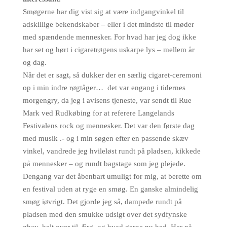
Smøgerne har dig vist sig at være indgangvinkel til
adskillige bekendskaber – eller i det mindste til møder
med spændende mennesker. For hvad har jeg dog ikke
har set og hørt i cigaretrøgens uskarpe lys – mellem år
og dag.
Når det er sagt, så dukker der en særlig cigaret-ceremoni
op i min indre røgtåger… det var engang i tidernes
morgengry, da jeg i avisens tjeneste, var sendt til Rue
Mark ved Rudkøbing for at referere Langelands
Festivalens rock og mennesker. Det var den første dag
med musik .- og i min søgen efter en passende skæv
vinkel, vandrede jeg hvileløst rundt på pladsen, kikkede
på mennesker – og rundt bagstage som jeg plejede.
Dengang var det åbenbart umuligt for mig, at berette om
en festival uden at ryge en smøg. En ganske almindelig
smøg iøvrigt. Det gjorde jeg så, dampede rundt på
pladsen med den smukke udsigt over det sydfynske