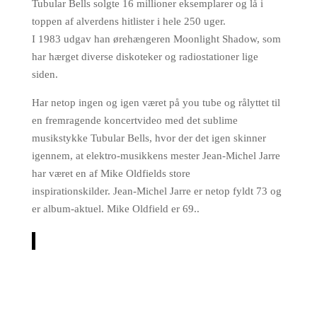
Tubular Bells solgte 16 millioner eksemplarer og lå i
toppen af alverdens hitlister i hele 250 uger.
I 1983 udgav han ørehængeren Moonlight Shadow, som
har hærget diverse diskoteker og radiostationer lige
siden.
Har netop ingen og igen været på you tube og rålyttet til
en fremragende koncertvideo med det sublime
musikstykke Tubular Bells, hvor der det igen skinner
igennem, at elektro-musikkens mester Jean-Michel Jarre
har været en af Mike Oldfields store
inspirationskilder. Jean-Michel Jarre er netop fyldt 73 og
er album-aktuel. Mike Oldfield er 69..