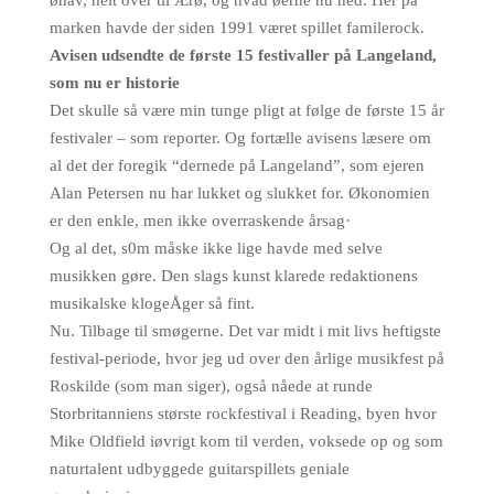
øhav, helt over til Ærø, og hvad øerne nu hed. Her på
marken havde der siden 1991 været spillet familerock.
Avisen udsendte de første 15 festivaller på Langeland,
som nu er historie
Det skulle så være min tunge pligt at følge de første 15 år
festivaler – som reporter. Og fortælle avisens læsere om
al det der foregik “dernede på Langeland”, som ejeren
Alan Petersen nu har lukket og slukket for. Økonomien
er den enkle, men ikke overraskende årsag·
Og al det, s0m måske ikke lige havde med selve
musikken gøre. Den slags kunst klarede redaktionens
musikalske klogeÅger så fint.
Nu. Tilbage til smøgerne. Det var midt i mit livs heftigste
festival-periode, hvor jeg ud over den årlige musikfest på
Roskilde (som man siger), også nåede at runde
Storbritanniens største rockfestival i Reading, byen hvor
Mike Oldfield iøvrigt kom til verden, voksede op og som
naturtalent udbyggede guitarspillets geniale