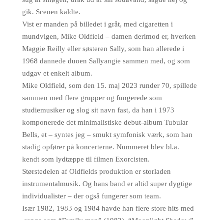
gik. Scenen kaldte.
Vist er manden på billedet i gråt, med cigaretten i
mundvigen, Mike Oldfield – damen derimod er, hverken
Maggie Reilly eller søsteren Sally, som han allerede i
1968 dannede
duoen Sallyangie sammen med, og som
udgav et enkelt album.
Mike Oldfield, som den 15. maj 2023 runder 70, spillede
sammen med flere grupper og fungerede som
studiemusiker og slog sit navn fast, da han i 1973
komponerede det minimalistiske debut-album Tubular
Bells, et – syntes jeg – smukt symfonisk værk, som han
stadig opfører på koncerterne. Nummeret blev bl.a.
kendt som lydtæppe til filmen Exorcisten.
Størstedelen af Oldfields produktion er storladen
instrumentalmusik. Og hans band er altid super dygtige
individualister – der også fungerer som team.
Især 1982, 1983 og 1984 havde han flere store hits med