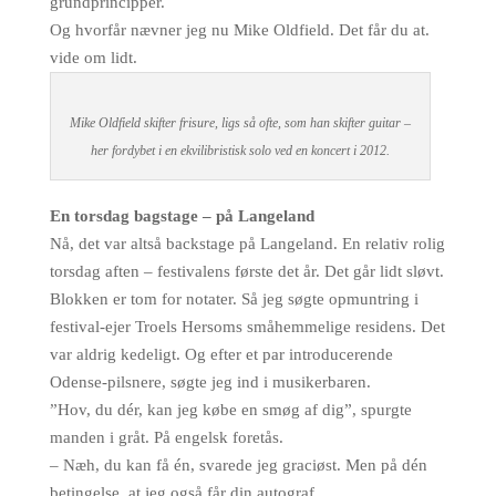
grundprincipper.
Og hvorfår nævner jeg nu Mike Oldfield. Det får du at.
vide om lidt.
Mike Oldfield skifter frisure, ligs så ofte, som han skifter guitar –
her fordybet i en ekvilibristisk solo ved en koncert i 2012.
En torsdag bagstage – på Langeland
Nå, det var altså backstage på Langeland. En relativ rolig
torsdag aften – festivalens første det år. Det går lidt sløvt.
Blokken er tom for notater. Så jeg søgte opmuntring i
festival-ejer Troels Hersoms småhemmelige residens. Det
var aldrig kedeligt. Og efter et par introducerende
Odense-pilsnere, søgte jeg ind i musikerbaren.
”Hov, du dér, kan jeg købe en smøg af dig”, spurgte
manden i gråt. På engelsk foretås.
– Næh, du kan få én, svarede jeg graciøst. Men på dén
betingelse, at jeg også får din autograf.