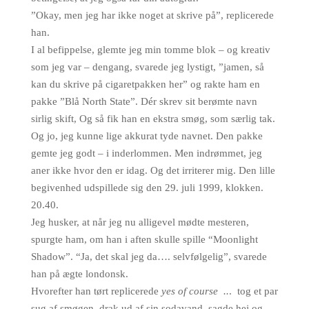
”Okay, men jeg har ikke noget at skrive på”, replicerede
han.
I al befippelse, glemte jeg min tomme blok – og k
reativ
som jeg var – dengang, svarede jeg lystigt, ”jamen, så
kan du skrive på cigaretpakken her” og rakte ham en
pakke ”Blå North State”. Dér
skrev sit berømte navn
sirlig skift, Og så fik han en ekstra smøg, som særlig tak.
Og jo, jeg kunne lige akkurat tyde navnet. Den pakke
gemte jeg godt – i inderlommen. Men indrømmet, jeg
aner ikke hvor den er idag. Og det irriterer mig.
Den lille
begivenhed udspillede sig den 29. juli 1999, klokken.
20.40.
Jeg husker, at når jeg nu alligevel mødte mesteren,
spurgte ham, om han i aften skulle spille “Moonlight
Shadow”. “Ja, det skal jeg da…. selvfølgelig”, svarede
han på ægte londonsk.
Hvorefter han tørt replicerede
yes of course ..
. tog et par
sug af smøgen, drak ud af sin sodavand, sagde hej og