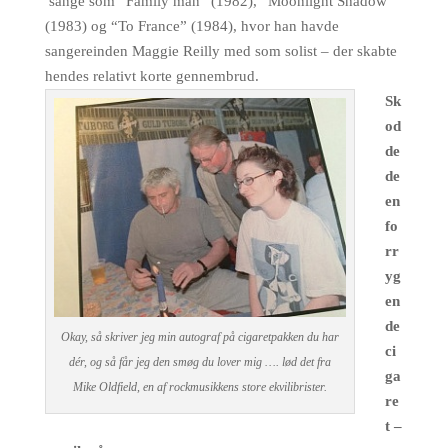
sange som “Family man” (1982), “Moonlight Shadow”
(1983) og “To France” (1984), hvor han havde
sangereinden Maggie Reilly med som solist – der skabte
hendes relativt korte gennembrud.
Sk
od
de
de
en
fo
rr
yg
en
de
Okay, så skriver jeg min autograf på cigaretpakken du har
ci
dér, og så får jeg den smøg du lover mig …. lød det fra
ga
Mike Oldfield, en af rockmusikkens store ekvilibrister.
re
t –