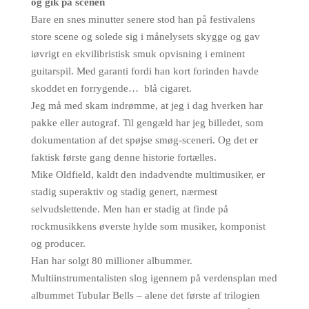
og gik på scenen
Bare en snes minutter senere stod han på festivalens
store scene og solede sig i månelysets skygge og gav
iøvrigt en ekvilibristisk smuk opvisning i eminent
guitarspil. Med garanti fordi han kort forinden havde
skoddet en forrygende…
blå cigaret.
Jeg må med skam indrømme, at jeg i dag hverken har
pakke eller autograf. Til gengæld har jeg billedet, som
dokumentation af det spøjse smøg-sceneri. Og det er
faktisk første gang denne historie fortælles.
Mike Oldfield, kaldt den indadvendte multimusiker, er
stadig superaktiv og stadig genert, nærmest
selvudslettende. Men han er stadig at finde på
rockmusikkens øverste hylde som musiker, komponist
og producer.
Han har solgt 80 millioner albummer.
Multiinstrumentalisten slog igennem på verdensplan med
albummet Tubular Bells – alene det første af trilogien