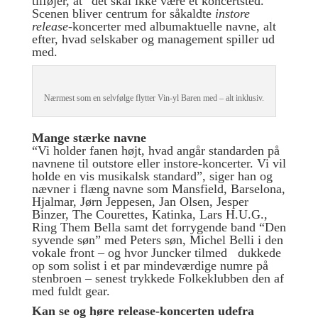
tilføjer, at “det skal ikke være et koncertsted.
Scenen bliver centrum for såkaldte
instore
release
-koncerter med albumaktuelle navne, alt
efter, hvad selskaber og management spiller ud
med.
Nærmest som en selvfølge flytter Vin-yl Baren med – alt inklusiv.
Mange stærke navne
“Vi holder fanen højt, hvad angår standarden på
navnene til outstore eller instore-koncerter. Vi vil
holde en vis musikalsk standard”, siger han og
nævner i flæng navne som Mansfield, Barselona,
Hjalmar, Jørn Jeppesen, Jan Olsen, Jesper
Binzer, The Courettes, Katinka, Lars H.U.G.,
Ring Them Bella samt det forrygende band “Den
syvende søn” med Peters søn, Michel Belli i den
vokale front – og hvor Juncker tilmed dukkede
op som solist i et par mindeværdige numre på
stenbroen – senest trykkede Folkeklubben den af
med fuldt gear.
Kan se og høre release-koncerten udefra