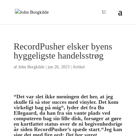
RecordPusher elsker byens
hyggeligste handelsstrøg
af
John Borgkilde
|
jun 26, 2023
|
Artikel
“Det var slet ikke meningen det her, a
t jeg
skulle få så stor succes med vinyler. Det kom
virkeligt bag på mig
“, lyder det
fra Bo
Ellegaard, da han
fra sin vante plads ved
computeren bag sin lille disk, forsøger at gøre
en kortfattet status over de ni begivenhedsrige
år siden RecordPusher’s spæde start.
“Jeg kan
sige det med fire ord:
Det har været