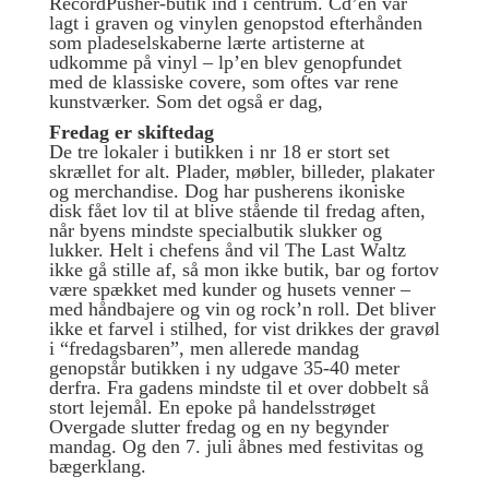
RecordPusher-butik ind i centrum. Cd’en var
lagt i graven og vinylen genopstod efterhånden
som pladeselskaberne lærte artisterne at
udkomme på vinyl – lp’en blev genopfundet
med de klassiske covere, som oftes var rene
kunstværker. Som det også er dag,
Fredag er skiftedag
De tre lokaler i butikken i nr 18 er stort set
skrællet for alt. Plader, møbler, billeder, plakater
og merchandise. Dog har pusherens ikoniske
disk fået lov til at blive stående til fredag aften,
når byens mindste specialbutik slukker og
lukker. Helt i chefens ånd vil The Last Waltz
ikke gå stille af, så mon ikke butik, bar og fortov
være spækket med kunder og husets venner –
med håndbajere og vin og rock’n roll. Det bliver
ikke et farvel i stilhed, for vist drikkes der gravøl
i “fredagsbaren”, men allerede mandag
genopstår butikken i ny udgave 35-40 meter
derfra. Fra gadens mindste til et over dobbelt så
stort lejemål. En epoke på handelsstrøget
Overgade slutter fredag og en ny begynder
mandag. Og den 7. juli åbnes med festivitas og
bægerklang.