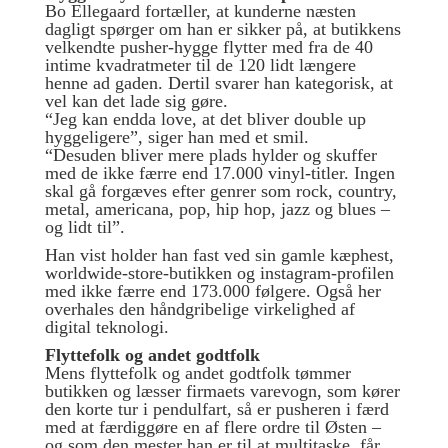
Bo Ellegaard fortæller, at kunderne næsten
dagligt spørger om han er sikker på, at butikkens
velkendte pusher-hygge flytter med fra de 40
intime kvadratmeter til de 120 lidt længere
henne ad gaden. Dertil svarer han kategorisk, at
vel kan det lade sig gøre.
“Jeg kan endda love, at det bliver double up
hyggeligere”, siger han med et smil.
“Desuden bliver mere plads hylder og skuffer
med de ikke færre end 17.000 vinyl-titler. Ingen
skal gå forgæves efter genrer som rock, country,
metal, americana, pop, hip hop, jazz og blues –
og lidt til”.
Han vist holder han fast ved sin gamle kæphest,
worldwide-store-butikken og instagram-profilen
med ikke færre end 173.000 følgere. Også her
overhales den håndgribelige virkelighed af
digital teknologi.
Flyttefolk og andet godtfolk
Mens flyttefolk og andet godtfolk tømmer
butikken og læsser firmaets varevogn, som kører
den korte tur i pendulfart, så er pusheren i færd
med at færdiggøre en af flere ordre til Østen –
og som den mester han er til at multitaske, får