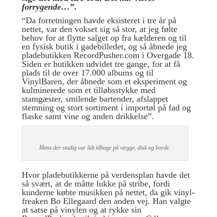
forrygende…”
.
“Da forretningen havde eksisteret i tre år på
nettet, var den vokset sig så stor, at jeg følte
behov for at flytte salget op fra kælderen og til
en fysisk butik i gadebilledet, og så åbnede jeg
pladebutikken RecordPusher.com i Overgade 18.
Siden er butikken udvidet tre gange, for at få
plads til de over 17.000 albums og til
VinylBaren, der åbnede som et eksperiment og
kulminerede som et tilløbsstykke med
stamgæster, smilende bartender, afslappet
stemning og stort sortiment i importøl på fad og
flaske samt vine og anden drikkelse”.
Mens der stadig var lidt tilbage på vægge, disk og borde
.
Hvor pladebutikkerne på verdensplan havde det
så svært, at de måtte lukke på stribe, fordi
kunderne købte musikken på nettet, da gik vinyl-
freaken Bo Ellegaard den anden vej. Han valgte
at satse på vinylen og at rykke sin