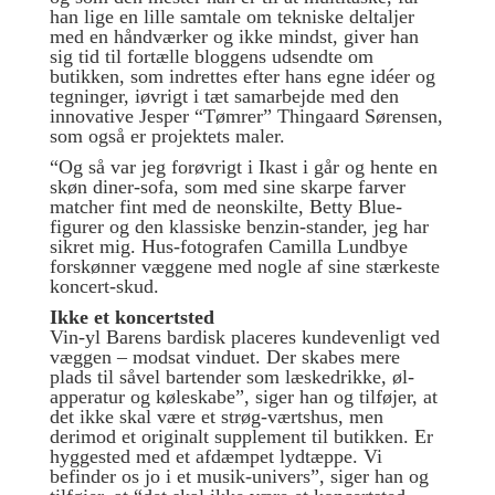
han lige en lille samtale om tekniske deltaljer
med en håndværker og ikke mindst, giver han
sig tid til fortælle bloggens udsendte om
butikken, som indrettes efter hans egne idéer og
tegninger, iøvrigt i tæt samarbejde med den
innovative Jesper “Tømrer” Thingaard Sørensen,
som også er projektets maler.
“Og så var jeg forøvrigt i Ikast i går og hente en
skøn diner-sofa, som med sine skarpe farver
matcher fint med de neonskilte, Betty Blue-
figurer og den klassiske benzin-stander, jeg har
sikret mig. Hus-fotografen Camilla Lundbye
forskønner væggene med nogle af sine stærkeste
koncert-skud.
Ikke et koncertsted
Vin-yl Barens bardisk placeres kundevenligt ved
væggen – modsat vinduet. Der skabes mere
plads til såvel bartender som læskedrikke, øl-
apperatur og køleskabe”, siger han og tilføjer, at
det ikke skal være et strøg-værtshus, men
derimod et originalt supplement til butikken. Er
hyggested med et afdæmpet lydtæppe. Vi
befinder os jo i et musik-univers”, siger han og