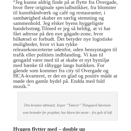
“Jeg kunne aldrig finde på at flytte fra Overgade,
hvor flere originale specialbutikker, fra blomster
til kunsthåndværk og café og restauranter, i
samhørighed skaber en særlig stemning og
sammenhold. Jeg elsker byens hyggeligste
handelsstrøg.Tilmed er jeg så heldig, at vi har
fået adresse på den nye gågade-zone, hvor
bilkørsel er forbudt. Det betyder nye logistiske
muligheder, hvor vi kan rykke
releasekoncerterne udenfor, uden hensyntagen til
trafik eller politiets indblanding. Vi kan til
gengæld være med til at skabe et nyt bymiljø
med bænke til råhygge langs butikken. For
gående som kommer fra city til Overgade og
HCA-kvarteret, er det en glad og positiv måde at
møde den gamle bydel på. Endda med fuld
musik.”
Den kreative idémand, Jesper “Tømrer” Thingaard Sørensen
som brænder for projektet, har klaret det meste – fra gulv til loft.
Hyggen flytter med – double up