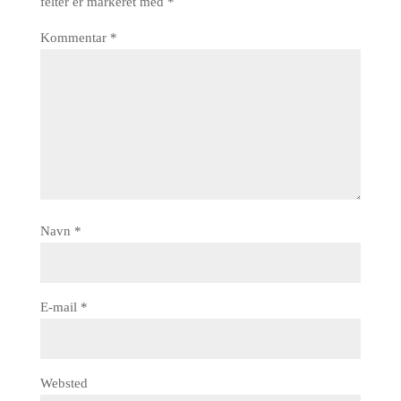
felter er markeret med
*
Kommentar
*
Navn
*
E-mail
*
Websted