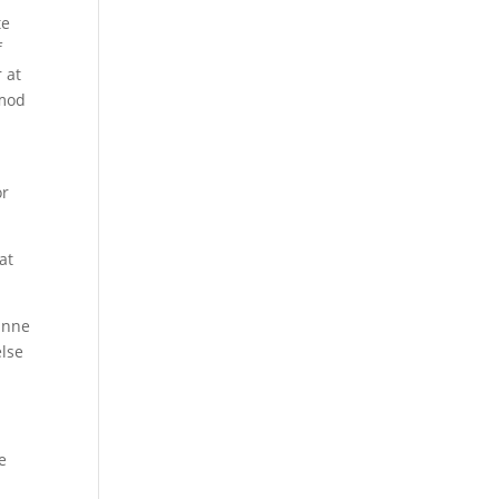
te
f
 at
 mod
or
at
unne
else
e