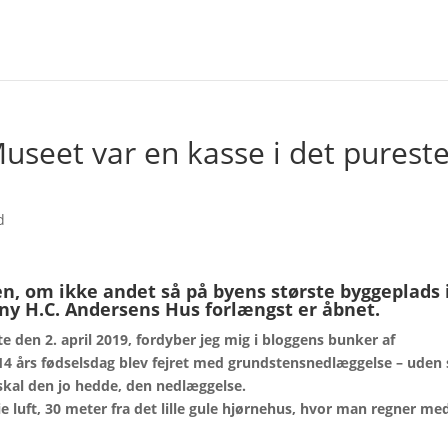
useet var en kasse i det purest
d
n, om ikke andet så på byens største byggeplads 
ny H.C. Andersens Hus forlængst er åbnet.
te
den 2. april 2019, fordyber jeg mig i bloggens bunker af
 214 års fødselsdag blev fejret med grundstensnedlæggelse – uden 
kal den jo hedde, den nedlæggelse.
e luft, 30 meter fra det lille gule hjørnehus, hvor man regner
med