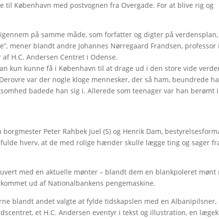
jste til København med postvognen fra Overgade. For at blive rig og
t igennem på samme måde, som forfatter og digter på verdensplan,
lle”, mener blandt andre Johannes Nørregaard Frandsen, professor 
er af H.C. Andersen Centret i Odense.
an kun kunne få i København til at drage ud i den store vide verde
Derovre var der nogle kloge mennesker, der så ham, beundrede h
omhed badede han sig i. Allerede som teenager var han berømt i
m borgmester Peter Rahbek Juel (S) og Henrik Dam, bestyrelsesfor
efulde hverv, at de med rolige hænder skulle lægge ting og sager fr
t kuvert med en aktuelle mønter – blandt dem en blankpoleret møn
var kommet ud af Nationalbankens pengemaskine.
rne blandt andet valgte at fylde tidskapslen med en Albanipilsner,
scentret, et H.C. Andersen eventyr i tekst og illustration, en lægeki