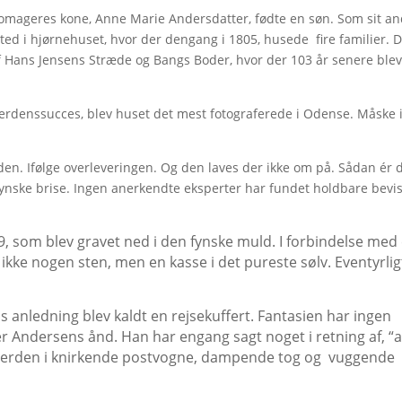
skomageres kone, Anne Marie Andersdatter, fødte en søn. Som sit an
 sted i hjørnehuset, hvor der dengang i 1805, husede fire familier. 
f Hans Jensens Stræde og Bangs Boder, hvor der 103 år senere ble
erdenssucces, blev huset det mest fotograferede i Odense. Måske i
erden. Ifølge overleveringen. Og den laves der ikke om på. Sådan ér d
ynske brise. Ingen anerkendte eksperter har fundet holdbare bevis
19, som blev gravet ned i den fynske muld. I forbindelse med
å ikke nogen sten, men
en kasse i det pureste sølv. Eventyrlig
s anledning blev kaldt en rejsekuffert. Fantasien har ingen
r Andersens ånd. Han har engang sagt noget i retning af, “a
ide verden i knirkende postvogne, dampende tog og vuggende