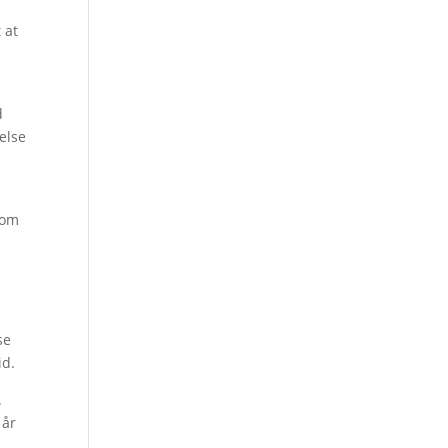
 at
d
else
som
se
id.
.
 år