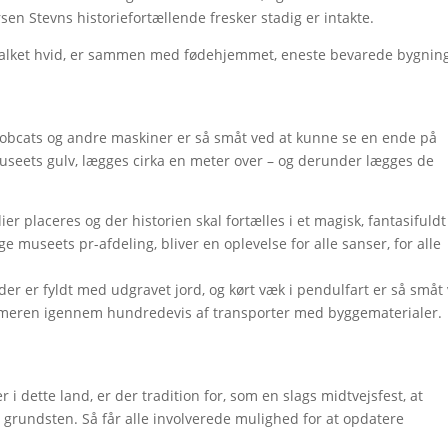
sen Stevns historiefortællende fresker stadig er intakte.
 kalket hvid, er sammen med fødehjemmet, eneste bevarede bygnin
bcats og andre maskiner er så småt ved at kunne se en ende på
museets gulv, lægges cirka en meter over – og derunder lægges de
 placeres og der historien skal fortælles i et magisk, fantasifuldt
 museets pr-afdeling, bliver en oplevelse for alle sanser, for alle
er er fyldt med udgravet jord, og kørt væk i pendulfart er så småt
ommeren igennem hundredevis af transporter med byggematerialer.
 i dette land, er der tradition for, som en slags midtvejsfest, at
grundsten. Så får alle involverede mulighed for at opdatere