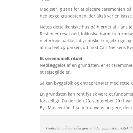
Med særlig sans for at placere ceremonien på
nedlægge grundstenen, der altså var en kasse, 
Netop dette ikoniske hus på hjørnet af Hans J
Resten er revet ned, inklusive børnekulturhuse
meterhøje hække, labyrintiske kringelkroge og
af museet og parken, ud mod Carl Nielsens Kva
Et ceremonielt rituel
Nedlæggelse af en grundsten, er et ceremonielt
et rejsegilde er.
Så kan byggefolk og entreprenører med rette kon
En grundsten kan rent fysisk være et fundame
forskelligt. Da der den 23. september 2011 
Bys Museer fået hjælp fra byens borgere, de
Fantasien må ha’ slået gnister i den japanske arkitekt