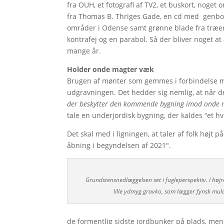
fra OUH, et fotografi af TV2, et buskort, noget
fra Thomas B. Thriges Gade, en cd med genbo
områder i Odense samt grønne blade fra træer
kontrafej og en parabol. Så der bliver noget 
mange år.
Holder onde magter væk
Brugen af mønter som gemmes i forbindelse med
udgravningen. Det hedder sig nemlig, at når 
der beskytter den kommende bygning imod onde m
tale en underjordisk bygning, der kaldes “et hvi
Det skal med i ligningen, at taler af folk højt
åbning i begyndelsen af 2021″.
Grundstensnedlæggelsen set i fugleperspektiv. I højr
lille ydmyg gravko, som lægger fynsk mul
de formentlig sidste jordbunker på plads, mens