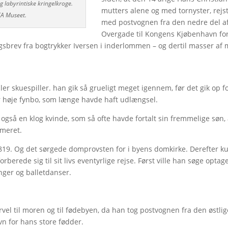
labyrintiske kringelkroge.
mutters alene og med tornyster, rejs
CA Museet.
med postvognen fra den nedre del a
Overgade til Kongens Kjøbenhavn for
ngsbrev fra bogtrykker Iversen i inderlommen – og dertil masser af
ler skuespiller. han gik så grueligt meget igennem, før det gik op f
er høje fynbo, som længe havde haft udlængsel.
også en klog kvinde, som så ofte havde fortalt sin fremmelige søn, 
rmeret.
1819. Og det sørgede domprovsten for i byens domkirke. Derefter k
berede sig til sit livs eventyrlige rejse. Først ville han søge optag
anger og balletdanser.
l til moren og til fødebyen, da han tog postvognen fra den østlig
n for hans store fødder.