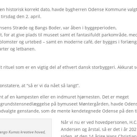
 en historisk korrekt dato, havde bygherren Odense Kommune valgt
tirsdag den 2. april.
ensens Stræde og Bangs Boder, var åben i byggeperioden,
t, for at give plads til museet samt et fantasifuldt parkområde, me
 blomster og urtebed – samt en moderne café, der bygges i forlæng
rter og letbanen.
 rituel som er en vigtig del af ethvert dansk storbyggeri. Akkurat 
statere, at “så er vi da nået så langt”.
nt af en kampesten eller en indmuret hjørnesten. Det er meget
var grundstensnedlæggelse på bymuseet Møntergården, havde Oden
r udvalgte genstande, som de mente kendetegnede Odense på den t
Når vi nu er ved hovedpersonen, H.C
Andersen og årstal, så er det i år 202
 Kengo Kumas kreative hoved,
siden, at den 14 årige Hans Christian