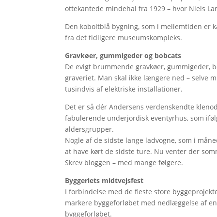
ottekantede mindehal fra 1929 – hvor Niels Lar
Den koboltblå bygning, som i mellemtiden er
fra det tidligere museumskompleks.
Gravkøer, gummigeder og bobcats
De evigt brummende gravkøer, gummigeder, bo
graveriet. Man skal ikke længere ned – selve 
tusindvis af elektriske installationer.
Det er så dér Andersens verdenskendte klenodier
fabulerende underjordisk eventyrhus, som ifølge
aldersgrupper.
Nogle af de sidste lange ladvogne, som i måned
at have kørt de sidste ture. Nu venter der s
Skrev bloggen – med mange følgere.
Byggeriets midtvejsfest
I forbindelse med de fleste store byggeprojekter
markere byggeforløbet med nedlæggelse af en 
byggeforløbet.