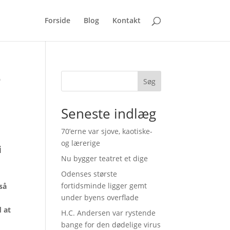
Forside
Blog
Kontakt
e
Søg
Seneste indlæg
70’erne var sjove, kaotiske-
og lærerige
i
Nu bygger teatret et dige
Odenses største
fortidsminde ligger gemt
så
under byens overflade
 at
H.C. Andersen var rystende
bange for den dødelige virus