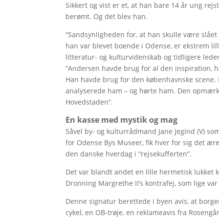
Sikkert og vist er et, at han bare 14 år ung re
berømt. Og det blev han.
“Sandsynligheden for, at han skulle være slåe
han var blevet boende i Odense, er ekstrem li
litteratur- og kulturvidenskab og tidligere led
“Andersen havde brug for al den inspiration, h
Han havde brug for den københavnske scene. 
analyserede ham – og hørte ham. Den opmærks
Hovedstaden”.
En kasse med mystik og mag
Såvel by- og kulturrådmand Jane Jegind (V) so
for Odense Bys Museer, fik hver for sig det ær
den danske hverdag i “rejsekufferten”.
Det var blandt andet en lille hermetisk lukke
Dronning Margrethe II’s kontrafej, som lige 
Denne signatur berettede i byen avis, at borge
cykel, en OB-trøje, en reklameavis fra Rosengård