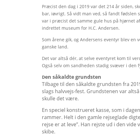
Præcist den dag i 2019 var det 214 år siden, 
bar, iøvrigt. Så vidt man ved, så fandt fødslen
var i præcist det samme gule hus på hjørnet a
indrettet museum for H.C. Andersen.
Som årene gik, og Andersens eventyr blev en v
ganske land.
Det var altså dér, at selve eventyret kom til v
Også selv om sandheden stadig svæver i den f
en såkaldte grundsten
D
Tilbage til den såkaldte grundsten fra 20
slags halvvejs-fest. Grundstenen var alts
skulle det være.
En speciel konstrueret kasse, som i dagen
rammer. Helt i den gamle rejseglade digte
rejse er at leve”. Han rejste ud i den v
skibe.