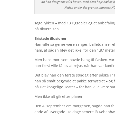
da han designede HCA-haven, med dens høje hække og 
Neden under det grønne indrettes H
søge lykken – med 13 rigsdaler og et anbefali
på tilværelsen.
Bristede illusioner
Han ville så gerne være sanger, balletdanser el
ham, at sådan blev det ikke. for den 1,87 met
Men hans mor, som havde hang til flasken, var 
han først ville få lov at rejse, når han var konfi
Det blev han den første søndag efter påske i 
han så småt begynde at pakke tornystret – og for
på Det kongelige Teater – for han ville være s
Men ikke alt gik efter planen.
Den 4. september om morgenen, sagde han farve
ende af Overgade. To dage senere lå Københav