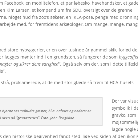
 om Facebook, en mobiltelefon, et par løbesko, havehandsker, et gade
en Kim Larsen, et kompendium fra SDU, oversigt over de grønne
ne, nioget hud fra zoo’s søkøer, en IKEA-pose, penge med dronnin
at arbejde med, for fremtidens arkæologer, Om mange, mange, mang
 store nybyggerier, er en over tusinde år gammel skik, forlød det
der lægges mønter ind i en grundsten, så fungerer de som
byggeoffe
agter og sikrer dens varighed”.
Også selv om der, som i dette tilfæld
s”.
 på strå, proklamerede, at de med stor glæde så frem til HCA-husets
Der var visu
symbolik i d
e hjørne ses indbudte gæster, bl.a. naboer og nederst en
gravko, som
d oven på “grundstenen”. Foto: John Borgkilde
møjsommeli
lagde nogle 
 den historiske begivenhed fandt sted, lige ved siden af den ikoni